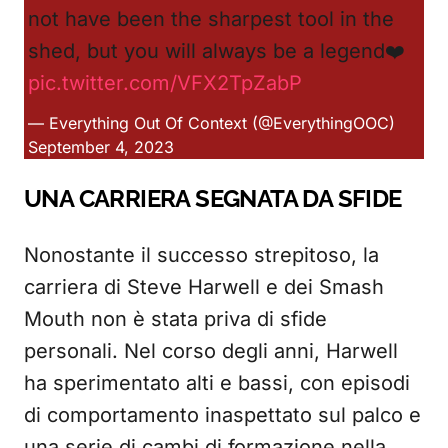
not have been the sharpest tool in the
shed, but you will always be a legend❤️
pic.twitter.com/VFX2TpZabP
— Everything Out Of Context (@EverythingOOC)
September 4, 2023
UNA CARRIERA SEGNATA DA SFIDE
Nonostante il successo strepitoso, la
carriera di Steve Harwell e dei Smash
Mouth non è stata priva di sfide
personali. Nel corso degli anni, Harwell
ha sperimentato alti e bassi, con episodi
di comportamento inaspettato sul palco e
una serie di cambi di formazione nella