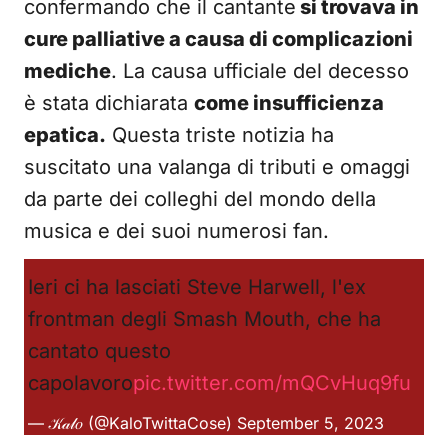
confermando che il cantante
si trovava in
cure palliative a causa di complicazioni
mediche
. La causa ufficiale del decesso
è stata dichiarata
come insufficienza
epatica.
Questa triste notizia ha
suscitato una valanga di tributi e omaggi
da parte dei colleghi del mondo della
musica e dei suoi numerosi fan.
Ieri ci ha lasciati Steve Harwell, l'ex
frontman degli Smash Mouth, che ha
cantato questo
capolavoro
pic.twitter.com/mQCvHuq9fu
— 𝒦𝒶𝓁𝑜 (@KaloTwittaCose)
September 5, 2023