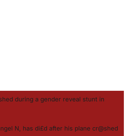
@shed during a gender reveal stunt in
 Ángel N, has di£d after his plane cr@shed