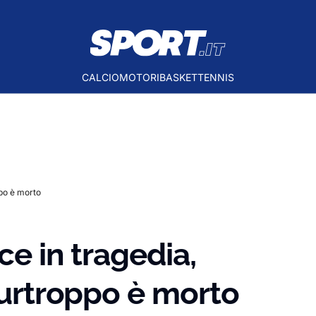
CALCIO
MOTORI
BASKET
TENNIS
ppo è morto
ce in tragedia,
 purtroppo è morto