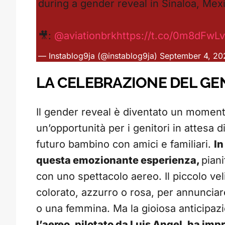
during a gender reveal in Sinaloa, Mex
🎥:
@aviationbrk
https://t.co/0m8dFwL
— Instablog9ja (@instablog9ja)
September 4, 20
LA CELEBRAZIONE DEL GE
Il gender reveal è diventato un momento
un’opportunità per i genitori in attesa d
futuro bambino con amici e familiari.
In
questa emozionante esperienza,
piani
con uno spettacolo aereo. Il piccolo ve
colorato, azzurro o rosa, per annuncia
o una femmina. Ma la gioiosa anticipazi
l’aereo, pilotato da Luis Angel, ha imp