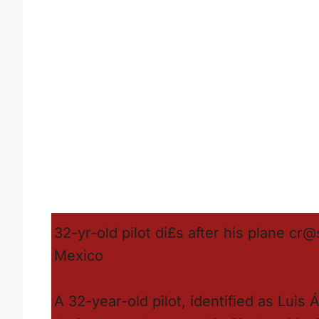
32-yr-old pilot di£s after his plane cr
Mexico
A 32-year-old pilot, identified as Luis