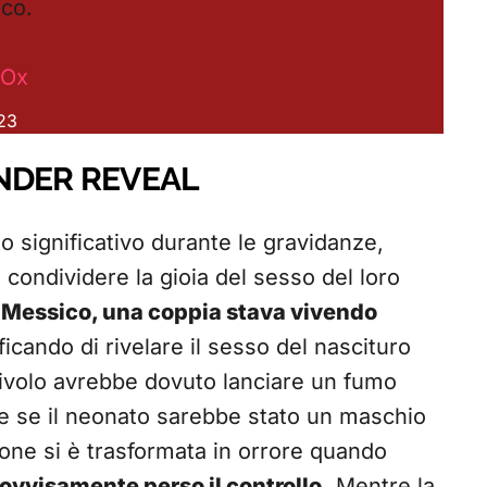
ico.
vOx
23
NDER REVEAL
 significativo durante le gravidanze,
i condividere la gioia del sesso del loro
 Messico, una coppia stava vivendo
ficando di rivelare il sesso del nascituro
livolo avrebbe dovuto lanciare un fumo
re se il neonato sarebbe stato un maschio
one si è trasformata in orrore quando
rovvisamente perso il controllo.
Mentre la