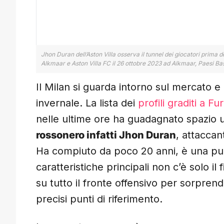
Jhon Duran dell’Aston Villa osserva il tunnel dei giocatori prim
Alkmaar e Aston Villa FC il 26 ottobre 2023 ad Alkmaar, Paesi B
Il Milan si guarda intorno sul mercato e
invernale. La lista dei
profili graditi a F
nelle ultime ore ha guadagnato spazio 
rossonero infatti Jhon Duran
, attaccan
Ha compiuto da poco 20 anni, è una pun
caratteristiche principali non c’è solo i
su tutto il fronte offensivo per sorpren
precisi punti di riferimento.