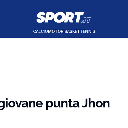
CALCIO
MOTORI
BASKET
TENNIS
 giovane punta Jhon