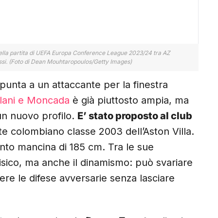
a della partita di UEFA Europa Conference League 2023/24 tra AZ
assi. (Foto di Dean Mouhtaropoulos/Getty Images)
 punta a un attaccante per la finestra
urlani e Moncada
è già piuttosto ampia, ma
un nuovo profilo.
E’ stato proposto al club
te colombiano classe 2003 dell’Aston Villa.
to mancina di 185 cm. Tra le sue
l fisico, ma anche il dinamismo: può svariare
dere le difese avversarie senza lasciare