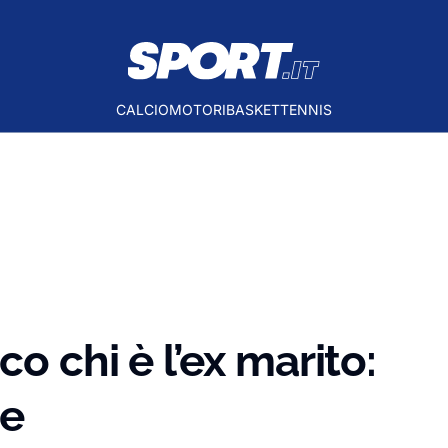
CALCIO
MOTORI
BASKET
TENNIS
o chi è l’ex marito:
ce