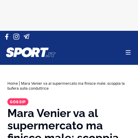
Vai al contenuto
Home
|
Mara Venier va al supermercato ma finisce male: scoppia la
bufera sulla conduttrice
GOSSIP
Mara Venier va al
supermercato ma
finisce male: scoppia