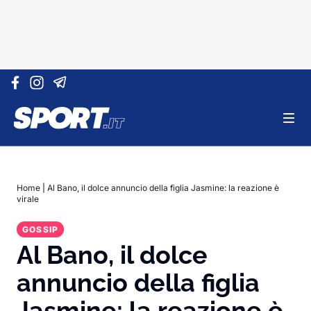
Vai al contenuto
Home
|
Al Bano, il dolce annuncio della figlia Jasmine: la reazione è
virale
GOSSIP
Al Bano, il dolce
annuncio della figlia
Jasmine: la reazione è