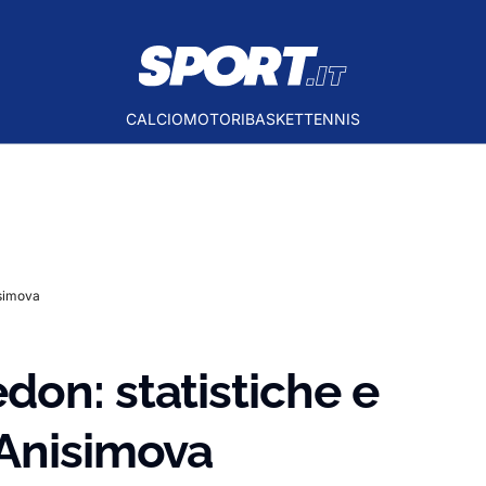
CALCIO
MOTORI
BASKET
TENNIS
isimova
on: statistiche e
-Anisimova