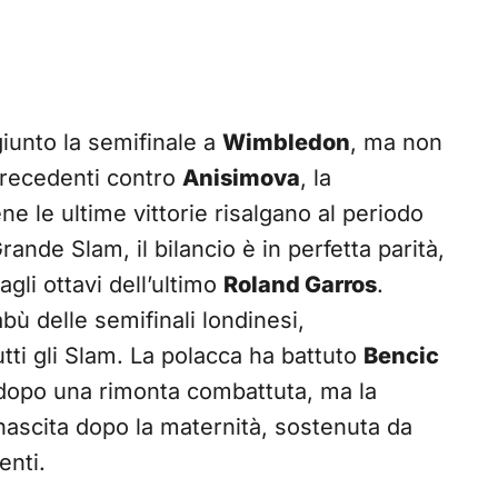
giunto la semifinale a
Wimbledon
, ma non
precedenti contro
Anisimova
, la
e le ultime vittorie risalgano al periodo
ande Slam, il bilancio è in perfetta parità,
agli ottavi dell’ultimo
Roland Garros
.
bù delle semifinali londinesi,
tti gli Slam. La polacca ha battuto
Bencic
opo una rimonta combattuta, ma la
inascita dopo la maternità, sostenuta da
enti.