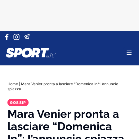
Vai al contenuto
Home
|
Mara Venier pronta a lasciare “Domenica In”: l’annuncio
spiazza
GOSSIP
Mara Venier pronta a
lasciare “Domenica
In”: l’annuncio spiazza