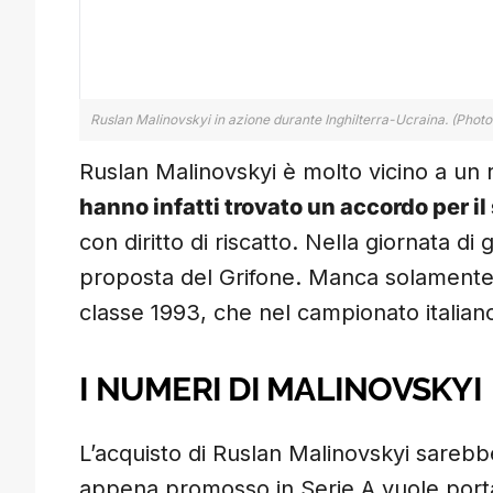
Ruslan Malinovskyi in azione durante Inghilterra-Ucraina. (Phot
Ruslan Malinovskyi è molto vicino a un r
hanno infatti trovato un accordo per i
con diritto di riscatto. Nella giornata di
proposta del Grifone. Manca solamente l’
classe 1993, che nel campionato italiano
I NUMERI DI MALINOVSKYI
L’acquisto di Ruslan Malinovskyi sarebb
appena promosso in Serie A vuole porta