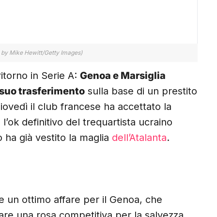
o by Mike Hewitt/Getty Images)
itorno in Serie A:
Genoa e Marsiglia
l suo trasferimento
sulla base di un prestito
 giovedì il club francese ha accettato la
ok definitivo del trequartista ucraino
 ha già vestito la maglia
dell’Atalanta
.
e un ottimo affare per il Genoa, che
re una rosa competitiva per la salvezza.