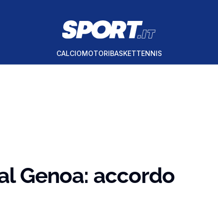
CALCIO
MOTORI
BASKET
TENNIS
 al Genoa: accordo