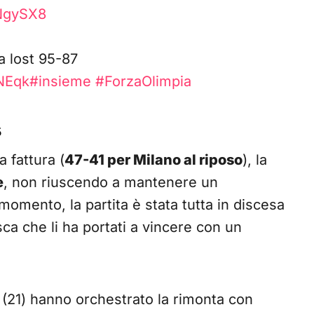
1NgySX8
a lost 95-87
NNEqk
#insieme
#ForzaOlimpia
5
 fattura (
47-41 per Milano al riposo
), la
e
, non riuscendo a mantenere un
momento, la partita è stata tutta in discesa
a che li ha portati a vincere con un
(21) hanno orchestrato la rimonta con