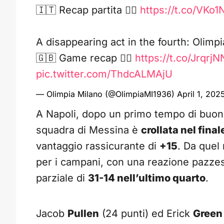
🇮🇹 Recap partita 👉🏻
https://t.co/VKo
A disappearing act in the fourth: Olimpi
🇬🇧 Game recap 👉🏻
https://t.co/Jrqrj
pic.twitter.com/ThdcALMAjU
— Olimpia Milano (@OlimpiaMI1936)
April 1, 202
A Napoli, dopo un primo tempo di buona
squadra di Messina è
crollata nel final
vantaggio rassicurante di
+15
. Da quel 
per i campani, con una reazione pazzesc
parziale di
31-14 nell’ultimo quarto
.
Jacob
Pullen
(24 punti) ed Erick
Green