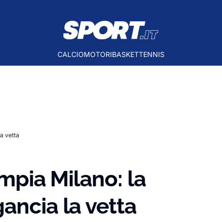
CALCIO
MOTORI
BASKET
TENNIS
la vetta
impia Milano: la
ancia la vetta