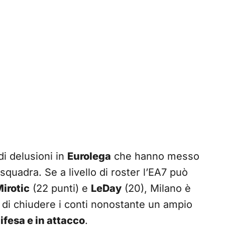
di delusioni in
Eurolega
che hanno messo
quadra. Se a livello di roster l’EA7 può
irotic
(22 punti) e
LeDay
(20), Milano è
di chiudere i conti nonostante un ampio
difesa e in attacco
.