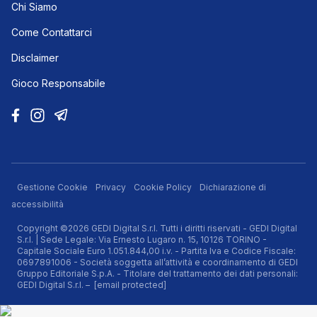
Chi Siamo
Come Contattarci
Disclaimer
Gioco Responsabile
Gestione Cookie
Privacy
Cookie Policy
Dichiarazione di
accessibilità
Copyright ©2026 GEDI Digital S.r.l. Tutti i diritti riservati - GEDI Digital
S.r.l. | Sede Legale: Via Ernesto Lugaro n. 15, 10126 TORINO -
Capitale Sociale Euro 1.051.844,00 i.v. - Partita Iva e Codice Fiscale:
0697891006 - Società soggetta all’attività e coordinamento di GEDI
Gruppo Editoriale S.p.A. - Titolare del trattamento dei dati personali:
GEDI Digital S.r.l. –
[email protected]