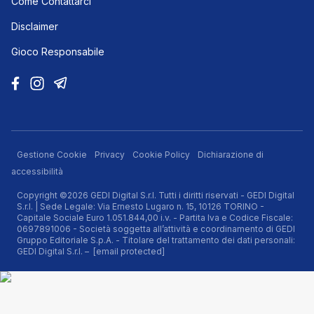
Come Contattarci
Disclaimer
Gioco Responsabile
Gestione Cookie
Privacy
Cookie Policy
Dichiarazione di
accessibilità
Copyright ©2026 GEDI Digital S.r.l. Tutti i diritti riservati - GEDI Digital
S.r.l. | Sede Legale: Via Ernesto Lugaro n. 15, 10126 TORINO -
Capitale Sociale Euro 1.051.844,00 i.v. - Partita Iva e Codice Fiscale:
0697891006 - Società soggetta all’attività e coordinamento di GEDI
Gruppo Editoriale S.p.A. - Titolare del trattamento dei dati personali:
GEDI Digital S.r.l. –
[email protected]