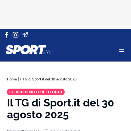
Vai al contenuto
Home
|
Il TG di Sport.it del 30 agosto 2025
LE VIDEO NOTIZIE DI OGGI
Il TG di Sport.it del 30
agosto 2025