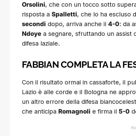
Orsolini
, che con un tocco sotto supe
risposta a
Spalletti
, che lo ha escluso 
secondi
dopo, arriva anche il
4-0
: da 
Ndoye
a segnare, sfruttando un assist 
difesa laziale.
FABBIAN COMPLETA LA FE
Con il risultato ormai in cassaforte, il p
Lazio è alle corde e il Bologna ne appro
un altro errore della difesa biancocele
che anticipa
Romagnoli
e firma il
5-0
de