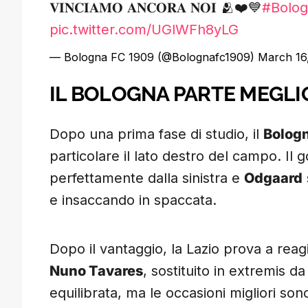
𝐕𝐈𝐍𝐂𝐈𝐀𝐌𝐎 𝐀𝐍𝐂𝐎𝐑𝐀 𝐍𝐎𝐈 🫂❤️💙
#Bolog
pic.twitter.com/UGlWFh8yLG
— Bologna FC 1909 (@Bolognafc1909)
March 16
IL BOLOGNA PARTE MEGLIO
Dopo una prima fase di studio, il
Bolog
particolare il lato destro del campo. Il go
perfettamente dalla sinistra e
Odgaard
e insaccando in spaccata.
Dopo il vantaggio, la Lazio prova a reag
Nuno Tavares
, sostituito in extremis d
equilibrata, ma le occasioni migliori son