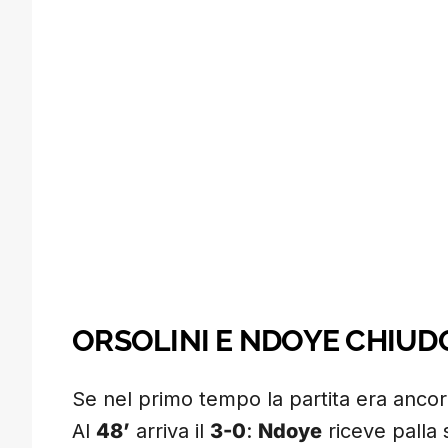
ORSOLINI E NDOYE CHIUDO
Se nel primo tempo la partita era ancora 
Al
48’
arriva il
3-0
:
Ndoye
riceve palla 