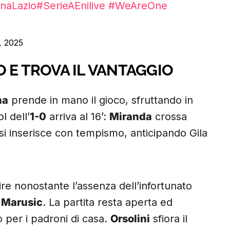
naLazio
#SerieAEnilive
#WeAreOne
, 2025
 E TROVA IL VANTAGGIO
na
prende in mano il gioco, sfruttando in
l dell’
1-0
arriva al 16’:
Miranda
crossa
si inserisce con tempismo, anticipando Gila
ire nonostante l’assenza dell’infortunato
a
Marusic
. La partita resta aperta ed
o per i padroni di casa.
Orsolini
sfiora il