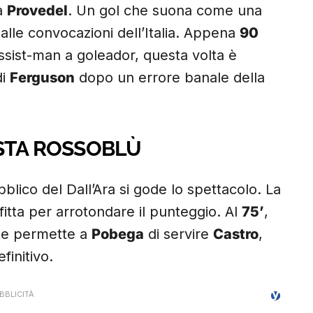
ra
Provedel
. Un gol che suona come una
dalle convocazioni dell’Italia. Appena
90
assist-man a goleador, questa volta è
di
Ferguson
dopo un errore banale della
STA ROSSOBLÙ
ubblico del Dall’Ara si gode lo spettacolo. La
fitta per arrotondare il punteggio. Al
75’
,
ste permette a
Pobega
di servire
Castro
,
finitivo.