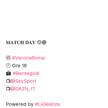
𝐌𝐀𝐓𝐂𝐇 𝐃𝐀𝐘 🟡🔵
🆚
#VeronaRoma
🕘 Ore 18
🏟️
#Bentegodi
📺
@SkySport
📺
@DAZN_IT
Powered by
#LAlleanza