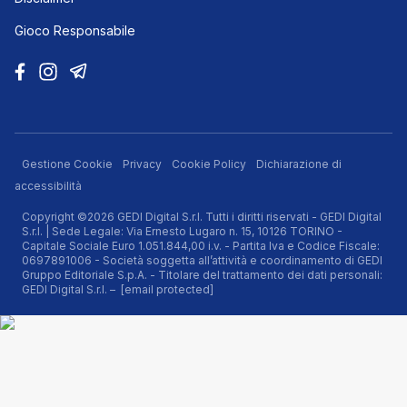
Gioco Responsabile
Gestione Cookie
Privacy
Cookie Policy
Dichiarazione di
accessibilità
Copyright ©2026 GEDI Digital S.r.l. Tutti i diritti riservati - GEDI Digital
S.r.l. | Sede Legale: Via Ernesto Lugaro n. 15, 10126 TORINO -
Capitale Sociale Euro 1.051.844,00 i.v. - Partita Iva e Codice Fiscale:
0697891006 - Società soggetta all’attività e coordinamento di GEDI
Gruppo Editoriale S.p.A. - Titolare del trattamento dei dati personali:
GEDI Digital S.r.l. –
[email protected]