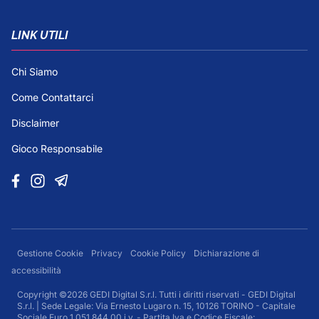
LINK UTILI
Chi Siamo
Come Contattarci
Disclaimer
Gioco Responsabile
Gestione Cookie
Privacy
Cookie Policy
Dichiarazione di
accessibilità
Copyright ©2026 GEDI Digital S.r.l. Tutti i diritti riservati - GEDI Digital
S.r.l. | Sede Legale: Via Ernesto Lugaro n. 15, 10126 TORINO - Capitale
Sociale Euro 1.051.844,00 i.v. - Partita Iva e Codice Fiscale: