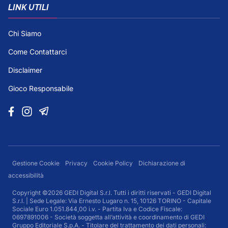
LINK UTILI
Chi Siamo
Come Contattarci
Disclaimer
Gioco Responsabile
Gestione Cookie
Privacy
Cookie Policy
Dichiarazione di
accessibilità
Copyright ©2026 GEDI Digital S.r.l. Tutti i diritti riservati - GEDI Digital
S.r.l. | Sede Legale: Via Ernesto Lugaro n. 15, 10126 TORINO - Capitale
Sociale Euro 1.051.844,00 i.v. - Partita Iva e Codice Fiscale:
0697891006 - Società soggetta all’attività e coordinamento di GEDI
Gruppo Editoriale S.p.A. - Titolare del trattamento dei dati personali: