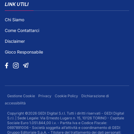
LINK UTILI
Chi Siamo
Come Contattarci
Disclaimer
Gioco Responsabile
Gestione Cookie
Privacy
Cookie Policy
Dichiarazione di
accessibilità
Copyright ©2026 GEDI Digital S.r.l. Tutti i diritti riservati - GEDI Digital
S.r.l. | Sede Legale: Via Ernesto Lugaro n. 15, 10126 TORINO - Capitale
Sociale Euro 1.051.844,00 i.v. - Partita Iva e Codice Fiscale:
0697891006 - Società soggetta all’attività e coordinamento di GEDI
Gruppo Editoriale S.p.A. - Titolare del trattamento dei dati personali: