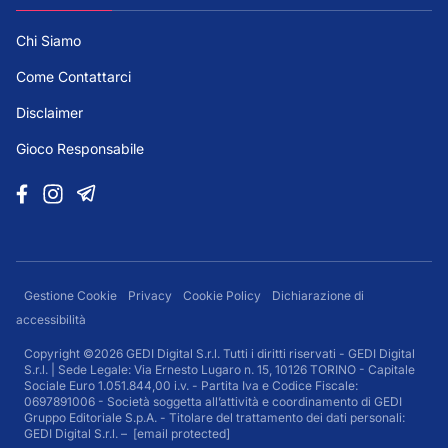
Chi Siamo
Come Contattarci
Disclaimer
Gioco Responsabile
Gestione Cookie
Privacy
Cookie Policy
Dichiarazione di
accessibilità
Copyright ©2026 GEDI Digital S.r.l. Tutti i diritti riservati - GEDI Digital
S.r.l. | Sede Legale: Via Ernesto Lugaro n. 15, 10126 TORINO - Capitale
Sociale Euro 1.051.844,00 i.v. - Partita Iva e Codice Fiscale:
0697891006 - Società soggetta all’attività e coordinamento di GEDI
Gruppo Editoriale S.p.A. - Titolare del trattamento dei dati personali:
GEDI Digital S.r.l. –
[email protected]