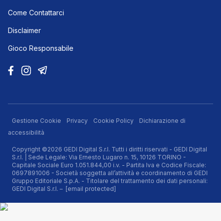
Come Contattarci
Disclaimer
Gioco Responsabile
Gestione Cookie
Privacy
Cookie Policy
Dichiarazione di
accessibilità
Copyright ©2026 GEDI Digital S.r.l. Tutti i diritti riservati - GEDI Digital
S.r.l. | Sede Legale: Via Ernesto Lugaro n. 15, 10126 TORINO -
Capitale Sociale Euro 1.051.844,00 i.v. - Partita Iva e Codice Fiscale:
0697891006 - Società soggetta all’attività e coordinamento di GEDI
Gruppo Editoriale S.p.A. - Titolare del trattamento dei dati personali:
GEDI Digital S.r.l. –
[email protected]