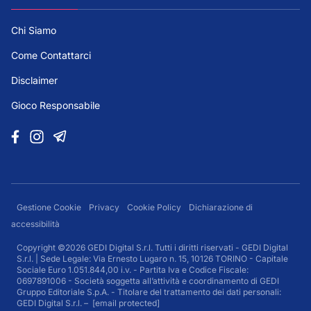
Chi Siamo
Come Contattarci
Disclaimer
Gioco Responsabile
Gestione Cookie
Privacy
Cookie Policy
Dichiarazione di
accessibilità
Copyright ©2026 GEDI Digital S.r.l. Tutti i diritti riservati - GEDI Digital
S.r.l. | Sede Legale: Via Ernesto Lugaro n. 15, 10126 TORINO - Capitale
Sociale Euro 1.051.844,00 i.v. - Partita Iva e Codice Fiscale:
0697891006 - Società soggetta all’attività e coordinamento di GEDI
Gruppo Editoriale S.p.A. - Titolare del trattamento dei dati personali:
GEDI Digital S.r.l. –
[email protected]