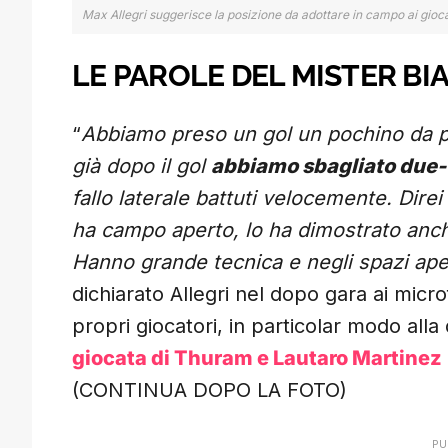
Max Allegri suggerisce la posizione da adottare in campo ai gioca
LE PAROLE DEL MISTER B
“
Abbiamo preso un gol un pochino da po
già dopo il gol
abbiamo sbagliato due-t
fallo laterale battuti velocemente. Dir
ha campo aperto, lo ha dimostrato anche
Hanno grande tecnica e negli spazi apert
dichiarato Allegri nel dopo gara ai micr
propri giocatori, in particolar modo all
giocata di Thuram e Lautaro Martinez
(CONTINUA DOPO LA FOTO)