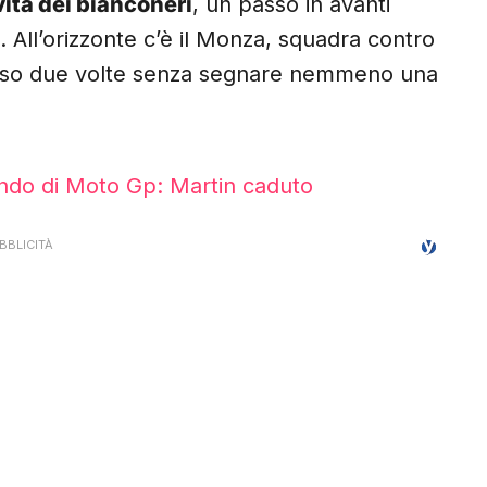
ità dei bianconeri
, un passo in avanti
ne. All’orizzonte c’è il Monza, squadra contro
perso due volte senza segnare nemmeno una
do di Moto Gp: Martin caduto