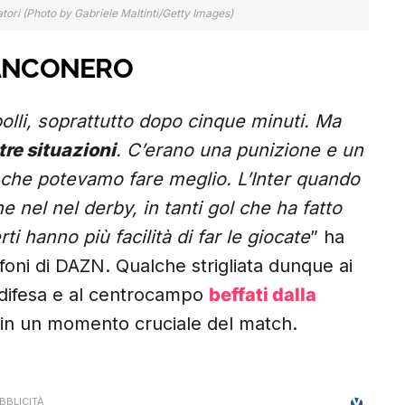
tori (Photo by Gabriele Maltinti/Getty Images)
IANCONERO
lli, soprattutto dopo cinque minuti. Ma
re situazioni
. C’erano una punizione e un
ei che potevamo fare meglio. L’Inter quando
 nel nel derby, in tanti gol che ha fatto
i hanno più facilità di far le giocate
” ha
ofoni di DAZN. Qualche strigliata dunque ai
a difesa e al centrocampo
beffati dalla
in un momento cruciale del match.