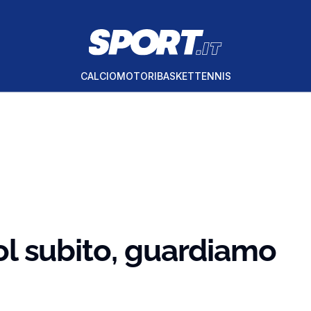
CALCIO
MOTORI
BASKET
TENNIS
 gol subito, guardiamo