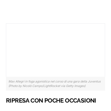
Max Allegri in foga agonistica nel corso di una gara della Juventus
(Photo by Nicolò Campo/LightRocket via Getty Images)
RIPRESA CON POCHE OCCASIONI