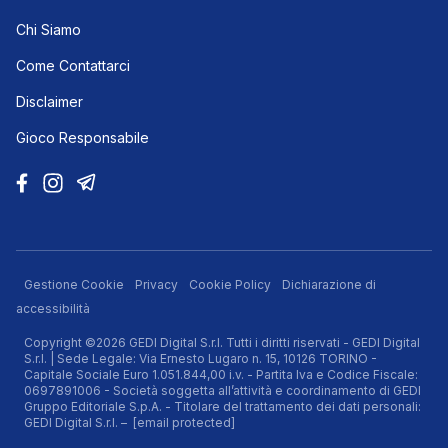
Chi Siamo
Come Contattarci
Disclaimer
Gioco Responsabile
Gestione Cookie
Privacy
Cookie Policy
Dichiarazione di
accessibilità
Copyright ©2026 GEDI Digital S.r.l. Tutti i diritti riservati - GEDI Digital
S.r.l. | Sede Legale: Via Ernesto Lugaro n. 15, 10126 TORINO -
Capitale Sociale Euro 1.051.844,00 i.v. - Partita Iva e Codice Fiscale:
0697891006 - Società soggetta all’attività e coordinamento di GEDI
Gruppo Editoriale S.p.A. - Titolare del trattamento dei dati personali:
GEDI Digital S.r.l. –
[email protected]