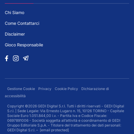
Chi Siamo
Come Contattarci
Disclaimer
Gioco Responsabile
Gestione Cookie
Privacy
Cookie Policy
Dichiarazione di
accessibilità
Copyright ©2026 GEDI Digital S.r.l. Tutti i diritti riservati - GEDI Digital
S.r.l. | Sede Legale: Via Ernesto Lugaro n. 15, 10126 TORINO - Capitale
Sociale Euro 1.051.844,00 i.v. - Partita Iva e Codice Fiscale:
0697891006 - Società soggetta all’attività e coordinamento di GEDI
Gruppo Editoriale S.p.A. - Titolare del trattamento dei dati personali:
GEDI Digital S.r.l. –
[email protected]