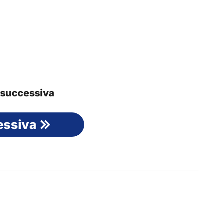
a successiva
essiva