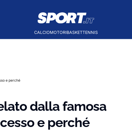
CALCIO
MOTORI
BASKET
TENNIS
esso e perché
relato dalla famosa
uccesso e perché