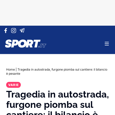
Vai al contenuto
Home
|
Tragedia in autostrada, furgone piomba sul cantiere: il bilancio
è pesante
VARIE
Tragedia in autostrada,
furgone piomba sul
cantiere: il bilancio è