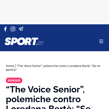
Vai al contenuto
Home
|
“The Voice Senior”, polemiche contro Loredana Bertè: “Se ne
pentirà”
GOSSIP
“The Voice Senior”,
polemiche contro
Loredana Bertè: “Se