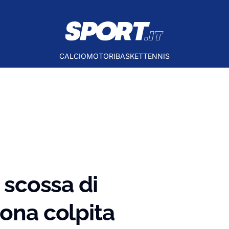
CALCIO
MOTORI
BASKET
TENNIS
a
, scossa di
zona colpita