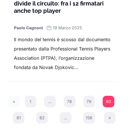
divide il circuito: fra i 12 firmatari
anche top player
Paolo Cagnoni
19 Marzo 2025
Il mondo del tennis è scosso dal documento
presentato dalla Professional Tennis Players
Association (PTPA), l’organizzazione
fondata da Novak Djokovic...
«
1
…
78
79
80
Previous Page
81
82
…
158
»
Next Page