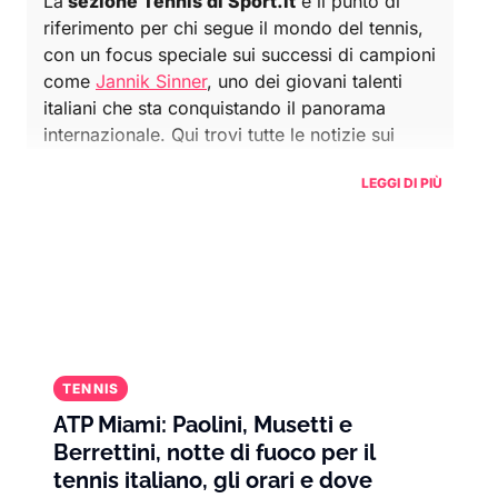
La
sezione Tennis di Sport.it
è il punto di
riferimento per chi segue il mondo del tennis,
con un focus speciale sui successi di campioni
come
Jannik Sinner
, uno dei giovani talenti
italiani che sta conquistando il panorama
internazionale. Qui trovi tutte le notizie sui
tornei principali, dalle competizioni del
LEGGI DI PIÙ
Grande Slam
come
Wimbledon
, gli
US Open
e il
Roland Garros
, fino ai tornei
ATP
e
WTA
.
Grazie ai suoi recenti successi, Sinner è
diventato uno degli atleti più seguiti, ispirando
una nuova generazione di fan del tennis in
Italia. Accanto a lui, altre stelle internazionali
come
Novak Djokovic
,
Carlos Alcaraz
e
Daniil
TENNIS
Medvedev
continuano a scrivere la storia di
ATP Miami: Paolini, Musetti e
questo sport, offrendo sfide memorabili e
Berrettini, notte di fuoco per il
momenti di grande intensità.
tennis italiano, gli orari e dove