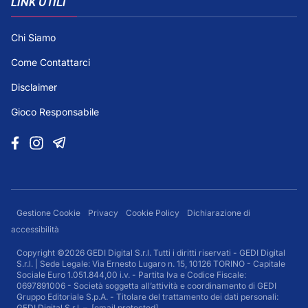
LINK UTILI
Chi Siamo
Come Contattarci
Disclaimer
Gioco Responsabile
Gestione Cookie
Privacy
Cookie Policy
Dichiarazione di
accessibilità
Copyright ©2026 GEDI Digital S.r.l. Tutti i diritti riservati - GEDI Digital
S.r.l. | Sede Legale: Via Ernesto Lugaro n. 15, 10126 TORINO - Capitale
Sociale Euro 1.051.844,00 i.v. - Partita Iva e Codice Fiscale:
0697891006 - Società soggetta all’attività e coordinamento di GEDI
Gruppo Editoriale S.p.A. - Titolare del trattamento dei dati personali:
GEDI Digital S.r.l. –
[email protected]