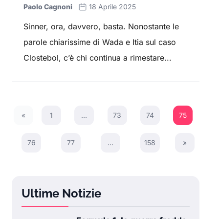
Paolo Cagnoni
18 Aprile 2025
Sinner, ora, davvero, basta. Nonostante le
parole chiarissime di Wada e Itia sul caso
Clostebol, c’è chi continua a rimestare...
«
1
…
73
74
75
Previous Page
76
77
…
158
»
Next Page
Ultime Notizie