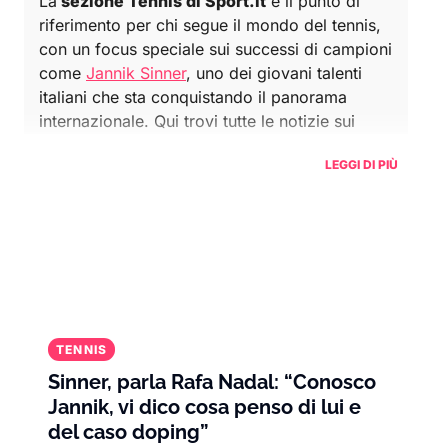
La
sezione Tennis di Sport.it
è il punto di
riferimento per chi segue il mondo del tennis,
con un focus speciale sui successi di campioni
come
Jannik Sinner
, uno dei giovani talenti
italiani che sta conquistando il panorama
internazionale. Qui trovi tutte le notizie sui
tornei principali, dalle competizioni del
LEGGI DI PIÙ
Grande Slam
come
Wimbledon
, gli
US Open
e il
Roland Garros
, fino ai tornei
ATP
e
WTA
.
Grazie ai suoi recenti successi, Sinner è
diventato uno degli atleti più seguiti, ispirando
una nuova generazione di fan del tennis in
Italia. Accanto a lui, altre stelle internazionali
come
Novak Djokovic
,
Carlos Alcaraz
e
Daniil
TENNIS
Medvedev
continuano a scrivere la storia di
Sinner, parla Rafa Nadal: “Conosco
questo sport, offrendo sfide memorabili e
Jannik, vi dico cosa penso di lui e
momenti di grande intensità.
del caso doping”