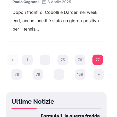
Paolo Cagnoni
8 Aprile 2025
Dopo i trionfi di Cobolli e Darderi nel week
end, anche lunedì è stato un giorno positivo
per il tennis...
«
1
…
75
76
77
Previous Page
78
79
…
158
»
Next Page
Ultime Notizie
Formula 1, la guerra fredda