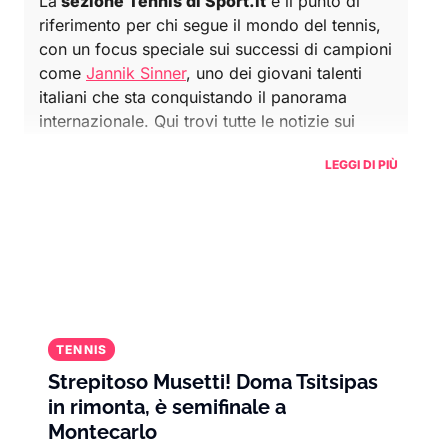
La
sezione Tennis di Sport.it
è il punto di
riferimento per chi segue il mondo del tennis,
con un focus speciale sui successi di campioni
come
Jannik Sinner
, uno dei giovani talenti
italiani che sta conquistando il panorama
internazionale. Qui trovi tutte le notizie sui
tornei principali, dalle competizioni del
LEGGI DI PIÙ
Grande Slam
come
Wimbledon
, gli
US Open
e il
Roland Garros
, fino ai tornei
ATP
e
WTA
.
Grazie ai suoi recenti successi, Sinner è
diventato uno degli atleti più seguiti, ispirando
una nuova generazione di fan del tennis in
Italia. Accanto a lui, altre stelle internazionali
come
Novak Djokovic
,
Carlos Alcaraz
e
Daniil
TENNIS
Medvedev
continuano a scrivere la storia di
Strepitoso Musetti! Doma Tsitsipas
questo sport, offrendo sfide memorabili e
in rimonta, è semifinale a
momenti di grande intensità.
Montecarlo