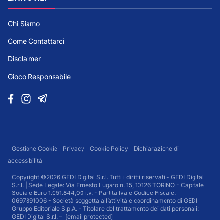
Chi Siamo
Come Contattarci
Disclaimer
Gioco Responsabile
Gestione Cookie
Privacy
Cookie Policy
Dichiarazione di
accessibilità
Copyright ©2026 GEDI Digital S.r.l. Tutti i diritti riservati - GEDI Digital
S.r.l. | Sede Legale: Via Ernesto Lugaro n. 15, 10126 TORINO - Capitale
Sociale Euro 1.051.844,00 i.v. - Partita Iva e Codice Fiscale:
0697891006 - Società soggetta all’attività e coordinamento di GEDI
Gruppo Editoriale S.p.A. - Titolare del trattamento dei dati personali:
GEDI Digital S.r.l. –
[email protected]