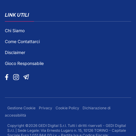
LINK UTILI
Chi Siamo
Come Contattarci
Disclaimer
Gioco Responsabile
Gestione Cookie
Privacy
Cookie Policy
Dichiarazione di
accessibilità
Copyright ©2026 GEDI Digital S.r.l. Tutti i diritti riservati - GEDI Digital
S.r.l. | Sede Legale: Via Ernesto Lugaro n. 15, 10126 TORINO - Capitale
Sociale Euro 1.051.844,00 i.v. - Partita Iva e Codice Fiscale: