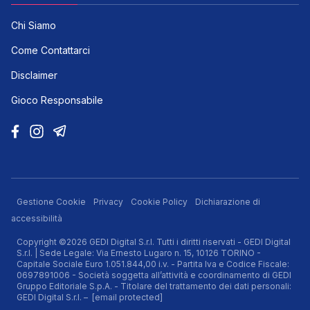
Chi Siamo
Come Contattarci
Disclaimer
Gioco Responsabile
Gestione Cookie
Privacy
Cookie Policy
Dichiarazione di
accessibilità
Copyright ©2026 GEDI Digital S.r.l. Tutti i diritti riservati - GEDI Digital
S.r.l. | Sede Legale: Via Ernesto Lugaro n. 15, 10126 TORINO -
Capitale Sociale Euro 1.051.844,00 i.v. - Partita Iva e Codice Fiscale:
0697891006 - Società soggetta all’attività e coordinamento di GEDI
Gruppo Editoriale S.p.A. - Titolare del trattamento dei dati personali:
GEDI Digital S.r.l. –
[email protected]