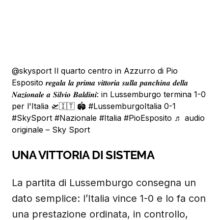
@skysport
Il quarto centro in Azzurro di Pio
Esposito 𝒓𝒆𝒈𝒂𝒍𝒂 𝒍𝒂 𝒑𝒓𝒊𝒎𝒂 𝒗𝒊𝒕𝒕𝒐𝒓𝒊𝒂 𝒔𝒖𝒍𝒍𝒂 𝒑𝒂𝒏𝒄𝒉𝒊𝒏𝒂 𝒅𝒆𝒍𝒍𝒂
𝑵𝒂𝒛𝒊𝒐𝒏𝒂𝒍𝒆 𝒂 𝑺𝒊𝒍𝒗𝒊𝒐 𝑩𝒂𝒍𝒅𝒊𝒏𝒊: in Lussemburgo termina 1-0
per l'Italia 🛫🇮🇹 🏟
#LussemburgoItalia
0-1
#SkySport
#Nazionale
#Italia
#PioEsposito
♬ audio
originale – Sky Sport
UNA VITTORIA DI SISTEMA
La partita di Lussemburgo consegna un
dato semplice: l’Italia vince 1-0 e lo fa con
una prestazione ordinata, in controllo,