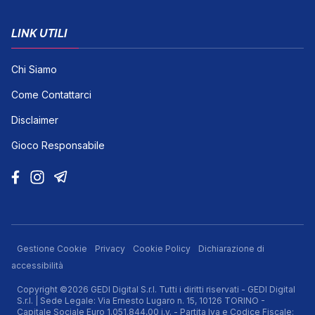
LINK UTILI
Chi Siamo
Come Contattarci
Disclaimer
Gioco Responsabile
Gestione Cookie
Privacy
Cookie Policy
Dichiarazione di
accessibilità
Copyright ©2026 GEDI Digital S.r.l. Tutti i diritti riservati - GEDI Digital
S.r.l. | Sede Legale: Via Ernesto Lugaro n. 15, 10126 TORINO -
Capitale Sociale Euro 1.051.844,00 i.v. - Partita Iva e Codice Fiscale: