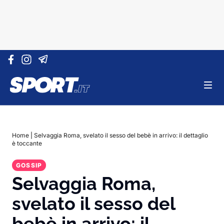
Vai al contenuto
Home
|
Selvaggia Roma, svelato il sesso del bebè in arrivo: il dettaglio
è toccante
GOSSIP
Selvaggia Roma,
svelato il sesso del
bebè in arrivo: il