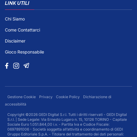
LINK UTILI
Chi Siamo
Come Contattarci
Disclaimer
Gioco Responsabile
Gestione Cookie
Privacy
Cookie Policy
Dichiarazione di
accessibilità
Copyright ©2026 GEDI Digital S.r.l. Tutti i diritti riservati - GEDI Digital
S.r.l. | Sede Legale: Via Ernesto Lugaro n. 15, 10126 TORINO - Capitale
Sociale Euro 1.051.844,00 i.v. - Partita Iva e Codice Fiscale:
0697891006 - Società soggetta all’attività e coordinamento di GEDI
Gruppo Editoriale S.p.A. - Titolare del trattamento dei dati personali: