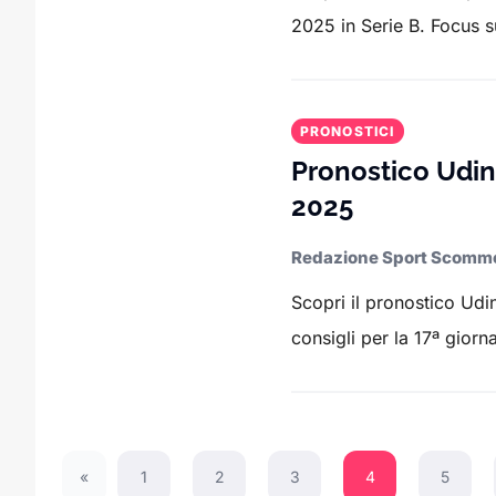
2025 in Serie B. Focus s
PRONOSTICI
Pronostico Udine
2025
Redazione Sport Scomm
Scopri il pronostico Udi
consigli per la 17ª giorna
«
1
2
3
4
5
Previous Page