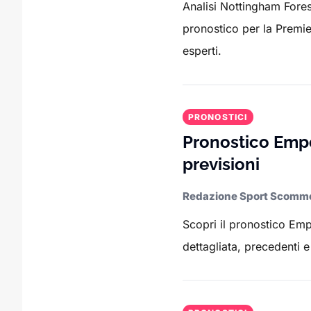
Analisi Nottingham Fores
pronostico per la Premier
esperti.
PRONOSTICI
Pronostico Empol
previsioni
Redazione Sport Scomm
Scopri il pronostico Emp
dettagliata, precedenti e