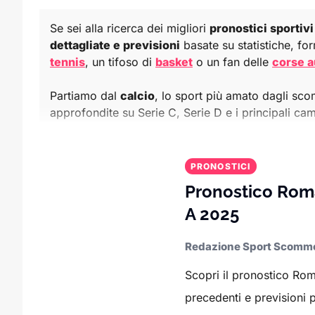
Se sei alla ricerca dei migliori
pronostici sportivi
dettagliate e previsioni
basate su statistiche, for
tennis
, un tifoso di
basket
o un fan delle
corse a
Partiamo dal
calcio
, lo sport più amato dagli sco
approfondite su Serie C, Serie D e i principali ca
focus su tornei internazionali come
Champions L
al
Mondiale per Club
. Nelle giornate più calde, 
risultati, under/over, gol/nogol e marcatori.
PRONOSTICI
Pronostico Roma
Nel mondo del
basket
, i nostri esperti analizzan
A 2025
internazionali. Le nostre schede offrono uno sguard
scommesse live.
Redazione Sport Scomm
Per gli appassionati di
tennis
, aggiorniamo quoti
Scopri il pronostico Rom
Australian Open
,
Coppa Davis
e i tornei
Challen
precedenti e previsioni p
offrendo pronostici in singola, doppia e multiple.