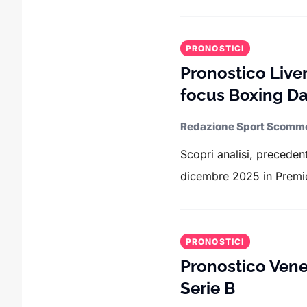
Nelle discipline motoristiche, troverai
pronostici 
outsider. I nostri esperti seguono da vicino i dat
PRONOSTICI
Copriamo anche sport meno mainstream ma con 
Pronostico Live
difensive;
rugby
, con dritte sul
Sei Nazioni
e tes
focus Boxing D
eSports
, dove analizziamo tornei di
League of L
Redazione Sport Scomm
Tutti i nostri pronostici sono gratuiti, basati su
occasioni di scommessa, siano esse pre-match o 
Scopri analisi, preceden
dicembre 2025 in Premier 
PRONOSTICI
Pronostico Venez
Serie B