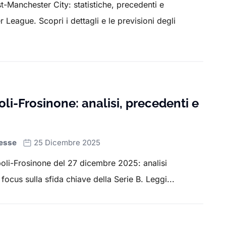
t-Manchester City: statistiche, precedenti e
 League. Scopri i dettagli e le previsioni degli
i-Frosinone: analisi, precedenti e
esse
25 Dicembre 2025
oli-Frosinone del 27 dicembre 2025: analisi
 focus sulla sfida chiave della Serie B. Leggi...