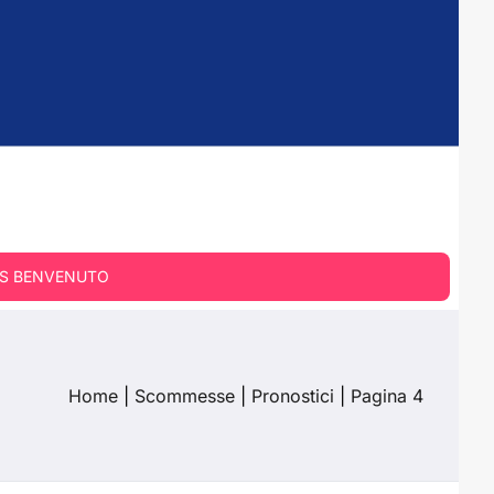
S BENVENUTO
Home
|
Scommesse
|
Pronostici
|
Pagina 4