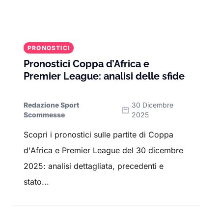
scommesse mirate e aggiornate.
Copriamo anche sport meno mainstream ma
con grande potenziale di guadagno:
NFL
e
PRONOSTICI
Super Bowl
, con pronostici su touchdown,
spread e performance difensive;
rugby
, con
Pronostici Coppa d’Africa e
dritte sul
Sei Nazioni
e test match;
ciclismo
,
Premier League: analisi delle sfide
con previsioni su tappe del
Tour de France
,
Giro d’Italia
e
Classiche del Nord
; ed
Redazione Sport
30 Dicembre
eSports
, dove analizziamo tornei di
League
Scommesse
2025
of Legends
,
FIFA
,
Call of Duty
,
Overwatch
e
NBA 2K
.
Scopri i pronostici sulle partite di Coppa
d'Africa e Premier League del 30 dicembre
Tutti i nostri pronostici sono gratuiti, basati su
2025: analisi dettagliata, precedenti e
competenza e passione. Li aggiorniamo
costantemente per offrirti una panoramica
stato...
completa sulle migliori occasioni di
scommessa, siano esse pre-match o live.
Scopri ogni giorno le migliori dritte vincenti