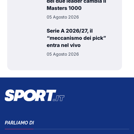
dei due leader cambia il
Masters 1000
05 Agosto 2026
Serie A 2026/27, il
“meccanismo dei pick”
entra nel vivo
05 Agosto 2026
PARLIAMO DI