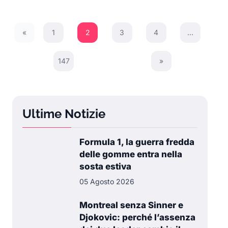
«
1
2
3
4
…
Previous Page
147
»
Next Page
Ultime Notizie
Formula 1, la guerra fredda
delle gomme entra nella
sosta estiva
05 Agosto 2026
Montreal senza Sinner e
Djokovic: perché l’assenza