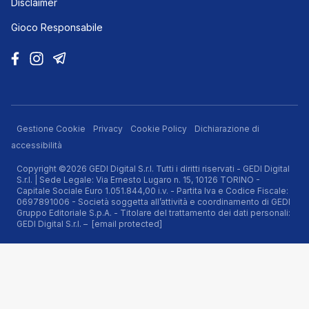
Disclaimer
Gioco Responsabile
Gestione Cookie
Privacy
Cookie Policy
Dichiarazione di
accessibilità
Copyright ©2026 GEDI Digital S.r.l. Tutti i diritti riservati - GEDI Digital
S.r.l. | Sede Legale: Via Ernesto Lugaro n. 15, 10126 TORINO -
Capitale Sociale Euro 1.051.844,00 i.v. - Partita Iva e Codice Fiscale:
0697891006 - Società soggetta all’attività e coordinamento di GEDI
Gruppo Editoriale S.p.A. - Titolare del trattamento dei dati personali:
GEDI Digital S.r.l. –
[email protected]