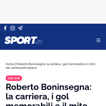
Vai al contenuto
Home
|
Roberto Boninsegna: la carriera, i gol memorabili e il mito
del centravanti italiano
CALCIO
Roberto Boninsegna:
la carriera, i gol
memorabili e il mito