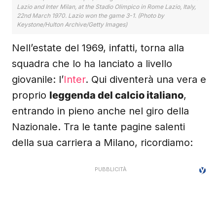
Lazio and Inter Milan, at the Stadio Olimpico in Rome Lazio, Italy,
22nd March 1970. Lazio won the game 3-1. (Photo by
Keystone/Hulton Archive/Getty Images)
Nell’estate del 1969, infatti, torna alla
squadra che lo ha lanciato a livello
giovanile: l’
Inter
. Qui diventerà una vera e
proprio
leggenda del calcio italiano
,
entrando in pieno anche nel giro della
Nazionale. Tra le tante pagine salenti
della sua carriera a Milano, ricordiamo: