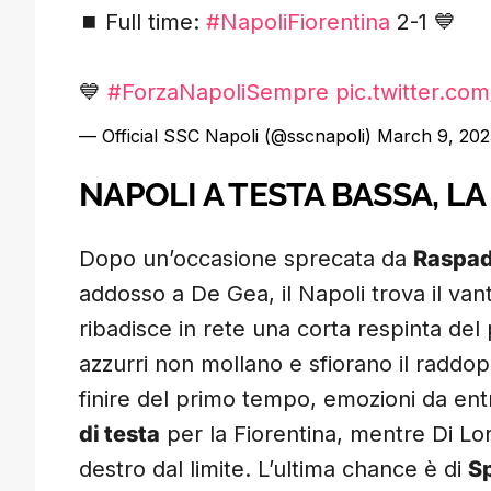
⏹️ Full time:
#NapoliFiorentina
2-1 💙
💙
#ForzaNapoliSempre
pic.twitter.c
— Official SSC Napoli (@sscnapoli)
March 9, 202
NAPOLI A TESTA BASSA, L
Dopo un’occasione sprecata da
Raspad
addosso a De Gea, il Napoli trova il van
ribadisce in rete una corta respinta del 
azzurri non mollano e sfiorano il raddop
finire del primo tempo, emozioni da ent
di testa
per la Fiorentina, mentre Di Lo
destro dal limite. L’ultima chance è di
S