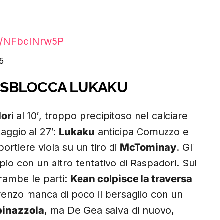
om/NFbqINrw5P
5
A SBLOCCA LUKAKU
or
i al 10′, troppo precipitoso nel calciare
taggio al 27′:
Lukaku
anticipa Comuzzo e
portiere viola su un tiro di
McTominay
. Gli
pio con un altro tentativo di Raspadori. Sul
rambe le parti:
Kean colpisce la traversa
renzo manca di poco il bersaglio con un
pinazzola
, ma De Gea salva di nuovo,