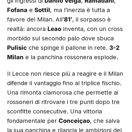
gli ingressi di
Danilo Veiga
,
Ramadani
,
Fofana
e
Sottil
, ma l’inerzia è tutta a
favore del Milan. All’
81′
, il sorpasso è
realtà: ancora
Leao
inventa, con un cross
morbido sul secondo palo dove sbuca
Pulisic
che spinge il pallone in rete.
3-2
Milan
e la panchina rossonera esplode.
Il Lecce non riesce più a reagire e il Milan
difende il vantaggio fino al triplice fischio.
Una rimonta clamorosa che permette ai
rossoneri di ritrovare i tre punti dopo tre
sconfitte consecutive. Una vittoria
fondamentale per
Conceiçao
, che salva
la sua panchina e rilancia le ambizioni del