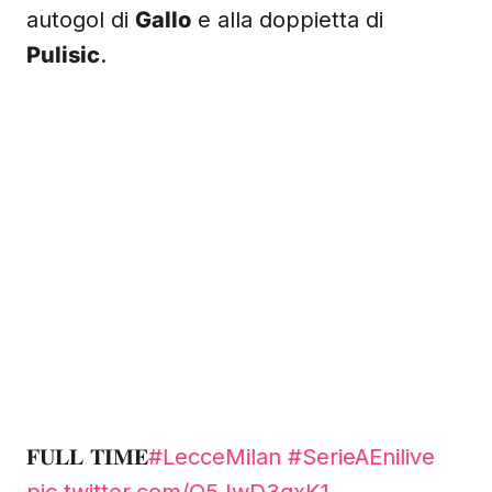
autogol di
Gallo
e alla doppietta di
Pulisic
.
𝐅𝐔𝐋𝐋 𝐓𝐈𝐌𝐄
#LecceMilan
#SerieAEnilive