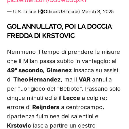
pic.twitter.com/Q5JwD3qxK1
— U.S. Lecce (@OfficialUSLecce)
March 8, 2025
GOL ANNULLATO, POI LA DOCCIA
FREDDA DI KRSTOVIC
Nemmeno il tempo di prendere le misure
che il Milan passa subito in vantaggio: al
49° secondo
,
Gimenez
insacca su assist
di
Theo Hernandez
, ma il
VAR
annulla
per fuorigioco del “Bebote”. Passano solo
cinque minuti ed è il
Lecce
a colpire:
errore di
Reijnders
a centrocampo,
ripartenza fulminea dei salentini e
Krstovic
lascia partire un destro