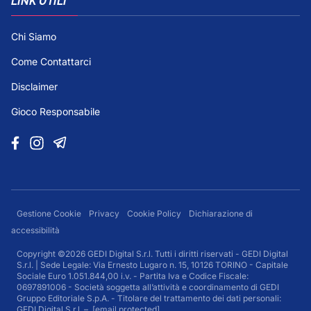
LINK UTILI
Chi Siamo
Come Contattarci
Disclaimer
Gioco Responsabile
Gestione Cookie
Privacy
Cookie Policy
Dichiarazione di
accessibilità
Copyright ©2026 GEDI Digital S.r.l. Tutti i diritti riservati - GEDI Digital
S.r.l. | Sede Legale: Via Ernesto Lugaro n. 15, 10126 TORINO - Capitale
Sociale Euro 1.051.844,00 i.v. - Partita Iva e Codice Fiscale:
0697891006 - Società soggetta all’attività e coordinamento di GEDI
Gruppo Editoriale S.p.A. - Titolare del trattamento dei dati personali:
GEDI Digital S.r.l. –
[email protected]