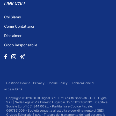
LINK UTILI
Chi Siamo
Come Contattarci
Disclaimer
Gioco Responsabile
Gestione Cookie
Privacy
Cookie Policy
Dichiarazione di
accessibilità
Copyright ©2026 GEDI Digital S.r.l. Tutti i diritti riservati - GEDI Digital
S.r.l. | Sede Legale: Via Ernesto Lugaro n. 15, 10126 TORINO - Capitale
Sociale Euro 1.051.844,00 i.v. - Partita Iva e Codice Fiscale:
0697891006 - Società soggetta all’attività e coordinamento di GEDI
Gruppo Editoriale S.p.A. - Titolare del trattamento dei dati personali: