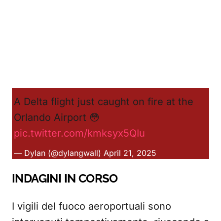
A Delta flight just caught on fire at the
Orlando Airport 😳
pic.twitter.com/kmksyx5QIu
— Dylan (@dylangwall)
April 21, 2025
INDAGINI IN CORSO
I vigili del fuoco aeroportuali sono