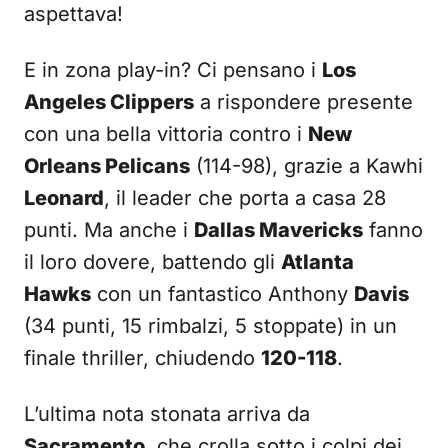
aspettava!
E in zona play-in? Ci pensano i
Los
Angeles Clippers
a rispondere presente
con una bella vittoria contro i
New
Orleans Pelicans
(114-98), grazie a Kawhi
Leonard
, il leader che porta a casa 28
punti. Ma anche i
Dallas Mavericks
fanno
il loro dovere, battendo gli
Atlanta
Hawks
con un fantastico Anthony
Davis
(34 punti, 15 rimbalzi, 5 stoppate) in un
finale thriller, chiudendo
120-118
.
L’ultima nota stonata arriva da
Sacramento
, che crolla sotto i colpi dei