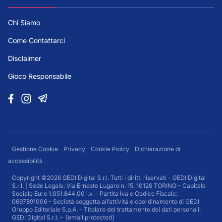
Chi Siamo
Come Contattarci
Disclaimer
Gioco Responsabile
Gestione Cookie
Privacy
Cookie Policy
Dichiarazione di
accessibilità
Copyright ©2026 GEDI Digital S.r.l. Tutti i diritti riservati - GEDI Digital
S.r.l. | Sede Legale: Via Ernesto Lugaro n. 15, 10126 TORINO - Capitale
Sociale Euro 1.051.844,00 i.v. - Partita Iva e Codice Fiscale:
0697891006 - Società soggetta all’attività e coordinamento di GEDI
Gruppo Editoriale S.p.A. - Titolare del trattamento dei dati personali:
GEDI Digital S.r.l. –
[email protected]