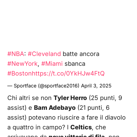
#NBA
:
#Cleveland
batte ancora
#NewYork
,
#Miami
sbanca
#Boston
https://t.co/0YkHJw4FtQ
— Sportface (@sportface2016)
April 3, 2025
Chi altri se non
Tyler Herro
(25 punti, 9
assist) e
Bam Adebayo
(21 punti, 6
assist) potevano riuscire a fare il diavolo
a quattro in campo? I
Celtics
, che