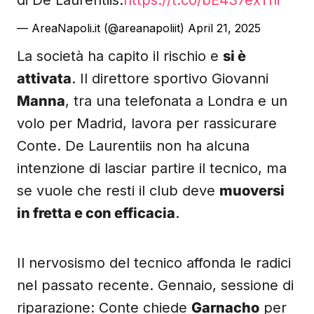
di De Laurentiis.
https://t.co/bE437exTni
— AreaNapoli.it (@areanapoliit)
April 21, 2025
La società ha capito il rischio e
si è
attivata
. Il direttore sportivo Giovanni
Manna
, tra una telefonata a Londra e un
volo per Madrid, lavora per rassicurare
Conte. De Laurentiis non ha alcuna
intenzione di lasciar partire il tecnico, ma
se vuole che resti il club deve
muoversi
in fretta e con efficacia
.
Il nervosismo del tecnico affonda le radici
nel passato recente. Gennaio, sessione di
riparazione: Conte chiede
Garnacho
per