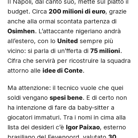
Il Napoli, dal canto suo, mette sul piatto il
budget. Circa
200 milioni di euro
, grazie
anche alla ormai scontata partenza di
Osimhen
. L’attaccante nigeriano andrà
all’estero, con lo
United
sempre più
vicino: si parla di un’fferta di
75 milioni
.
Cifra che servirà per ricostruire la squadra
attorno alle
idee di Conte
.
Ma attenzione: il tecnico vuole che quei
soldi vengano
spesi bene
. E di certo non
ha intenzione di fare da baby-sitter a
giocatori immaturi. Tra i nomi in cima alla
lista dei desideri c’è
Igor Paixao
, esterno
brasiliano del Feyenoord, valutato
30