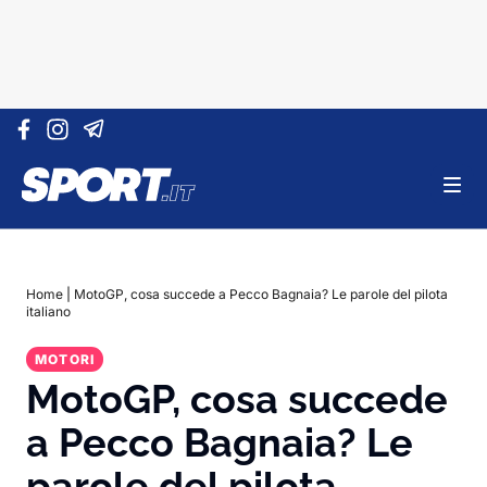
Vai al contenuto
Home
|
MotoGP, cosa succede a Pecco Bagnaia? Le parole del pilota
italiano
MOTORI
MotoGP, cosa succede
a Pecco Bagnaia? Le
parole del pilota