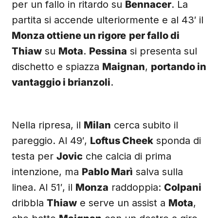
per un fallo in ritardo su
Bennacer
. La
partita si accende ulteriormente e al 43′ il
Monza ottiene un rigore
per fallo di
Thiaw
su
Mota
.
Pessina
si presenta sul
dischetto e spiazza
Maignan
,
portando in
vantaggio i brianzoli
.
Nella ripresa, il
Milan
cerca subito il
pareggio. Al 49′,
Loftus Cheek
sponda di
testa per
Jovic
che calcia di prima
intenzione, ma
Pablo Marì
salva sulla
linea. Al 51′, il
Monza
raddoppia:
Colpani
dribbla
Thiaw
e serve un assist a
Mota
,