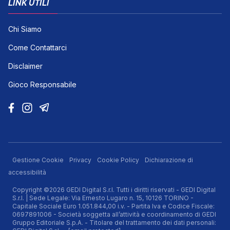
LINK UTILI
Chi Siamo
Come Contattarci
Disclaimer
Gioco Responsabile
Gestione Cookie
Privacy
Cookie Policy
Dichiarazione di
accessibilità
Copyright ©2026 GEDI Digital S.r.l. Tutti i diritti riservati - GEDI Digital
S.r.l. | Sede Legale: Via Ernesto Lugaro n. 15, 10126 TORINO -
Capitale Sociale Euro 1.051.844,00 i.v. - Partita Iva e Codice Fiscale:
0697891006 - Società soggetta all’attività e coordinamento di GEDI
Gruppo Editoriale S.p.A. - Titolare del trattamento dei dati personali: