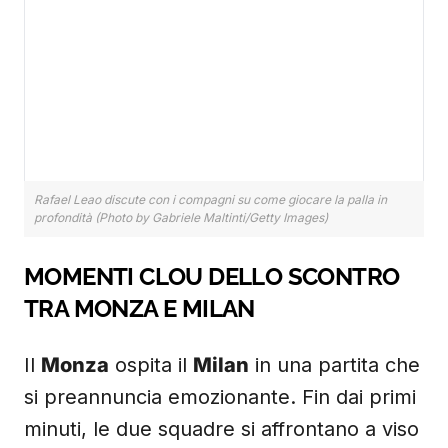
Rafael Leao discute con i compagni su come giocare la palla in
profondità (Photo by Gabriele Maltinti/Getty Images)
MOMENTI CLOU DELLO SCONTRO
TRA MONZA E MILAN
Il
Monza
ospita il
Milan
in una partita che
si preannuncia emozionante. Fin dai primi
minuti, le due squadre si affrontano a viso