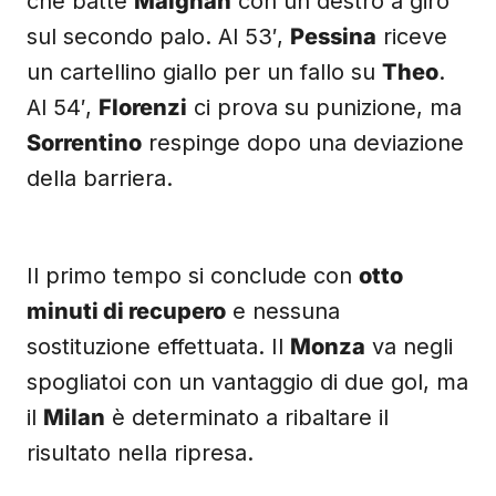
che batte
Maignan
con un destro a giro
sul secondo palo. Al 53′,
Pessina
riceve
un cartellino giallo per un fallo su
Theo
.
Al 54′,
Florenzi
ci prova su punizione, ma
Sorrentino
respinge dopo una deviazione
della barriera.
Il primo tempo si conclude con
otto
minuti di recupero
e nessuna
sostituzione effettuata. Il
Monza
va negli
spogliatoi con un vantaggio di due gol, ma
il
Milan
è determinato a ribaltare il
risultato nella ripresa.