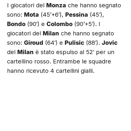
I giocatori del
Monza
che hanno segnato
sono:
Mota
(45’+6′),
Pessina
(45′),
Bondo
(90′) e
Colombo
(90’+5′). I
giocatori del
Milan
che hanno segnato
sono:
Giroud
(64′) e
Pulisic
(88′).
Jovic
del
Milan
è stato espulso al 52′ per un
cartellino rosso. Entrambe le squadre
hanno ricevuto 4 cartellini gialli.