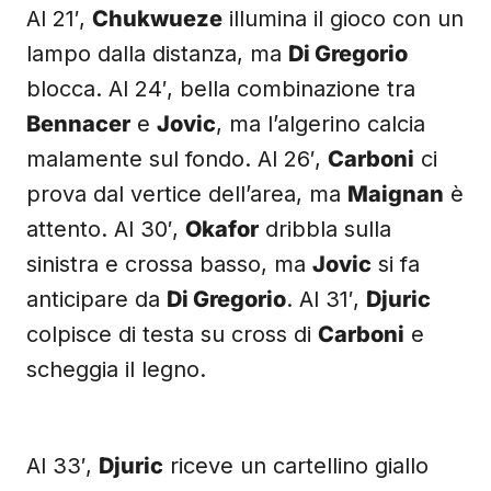
Al 21′,
Chukwueze
illumina il gioco con un
lampo dalla distanza, ma
Di Gregorio
blocca. Al 24′, bella combinazione tra
Bennacer
e
Jovic
, ma l’algerino calcia
malamente sul fondo. Al 26′,
Carboni
ci
prova dal vertice dell’area, ma
Maignan
è
attento. Al 30′,
Okafor
dribbla sulla
sinistra e crossa basso, ma
Jovic
si fa
anticipare da
Di Gregorio
. Al 31′,
Djuric
colpisce di testa su cross di
Carboni
e
scheggia il legno.
Al 33′,
Djuric
riceve un cartellino giallo