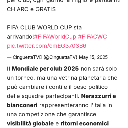
per club, ogni giorno la migliore partita IN
CHIARO e GRATIS
FIFA CLUB WORLD CUP sta
arrivando!
#FIFAWorldCup
#FIFACWC
pic.twitter.com/cmEG3703B6
— CinguettaTV (@CinguettaTV)
May 15, 2025
Il
Mondiale per club 2025
non sarà solo
un torneo, ma una vetrina planetaria che
può cambiare i conti e il peso politico
delle squadre partecipanti.
Nerazzurri e
bianconeri
rappresenteranno l’Italia in
una competizione che garantisce
visibilità globale
e
ritorni economici