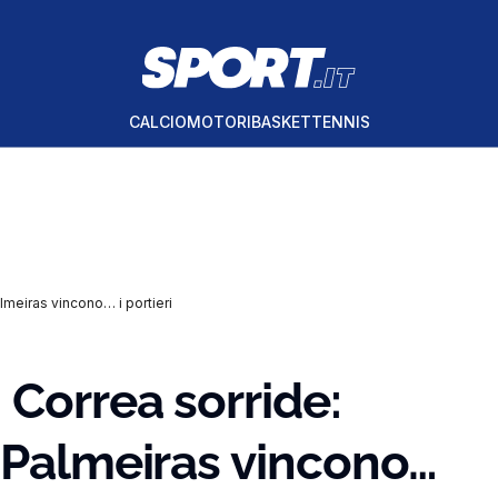
CALCIO
MOTORI
BASKET
TENNIS
lmeiras vincono… i portieri
 Correa sorride:
 Palmeiras vincono…